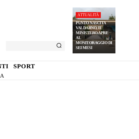
ATTUALITÀ
PUNTO NASCITA
VALDARNO, IL
MINISTERO APRE
AL
MONITORAGGIO DI
SEI MESI
TI
SPORT
NA