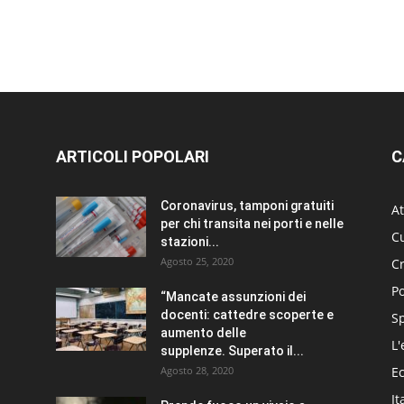
ARTICOLI POPOLARI
C
Coronavirus, tamponi gratuiti
At
per chi transita nei porti e nelle
Cu
stazioni...
Agosto 25, 2020
C
Po
“Mancate assunzioni dei
docenti: cattedre scoperte e
S
aumento delle
L'
supplenze. Superato il...
Agosto 28, 2020
E
It