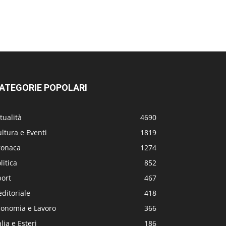
ATEGORIE POPOLARI
tualità
4690
ltura e Eventi
1819
ronaca
1274
litica
852
port
467
editoriale
418
conomia e Lavoro
366
alia e Esteri
186