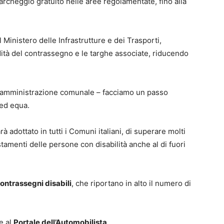
 parcheggio gratuito nelle aree regolamentate, fino alla
l Ministero delle Infrastrutture e dei Trasporti,
idità del contrassegno e le targhe associate, riducendo
l’amministrazione comunale – facciamo un passo
 ed equa.
 adottato in tutti i Comuni italiani, di superare molti
tamenti delle persone con disabilità anche al di fuori
ontrassegni disabili
, che riportano in alto il numero di
re al
Portale dell’Automobilista