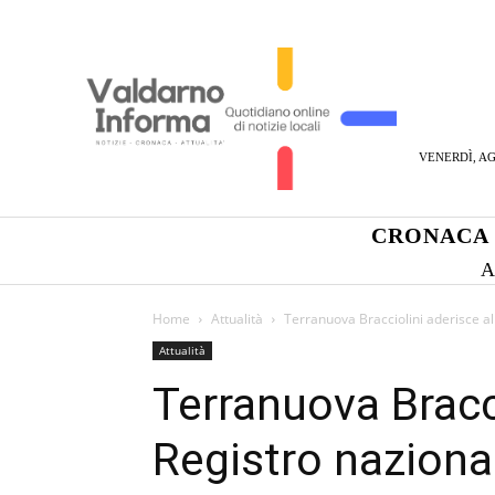
VENERDÌ, AG
CRONACA
A
Home
Attualità
Terranuova Bracciolini aderisce a
Attualità
Terranuova Bracci
Registro nazion