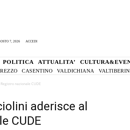
OSTO 7, 2026
ACCEDI
POLITICA
ATTUALITA’
CULTURA&EVEN
REZZO
CASENTINO
VALDICHIANA
VALTIBERI
l Registro nazionale CUDE
olini aderisce al
ale CUDE