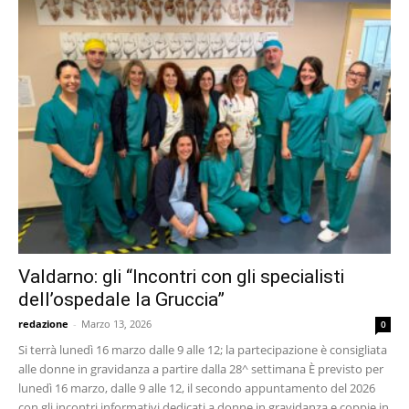
Valdarno: gli “Incontri con gli specialisti
dell’ospedale la Gruccia”
redazione
-
Marzo 13, 2026
0
Si terrà lunedì 16 marzo dalle 9 alle 12; la partecipazione è consigliata
alle donne in gravidanza a partire dalla 28^ settimana È previsto per
lunedì 16 marzo, dalle 9 alle 12, il secondo appuntamento del 2026
con gli incontri informativi dedicati a donne in gravidanza e coppie in