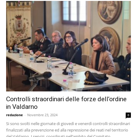
Controlli straordinari delle forze dell’ordine
in Valdarno
redazione
-
Novembre 23, 2024
0
Si sono svolti nelle giornate di giovedì e venerdì controlli straordinari
finalizzati alla prevenzione ed alla repressione dei reati nel territorio
del Valdarno. I servizi, coordinati nell’ambito del Comitato