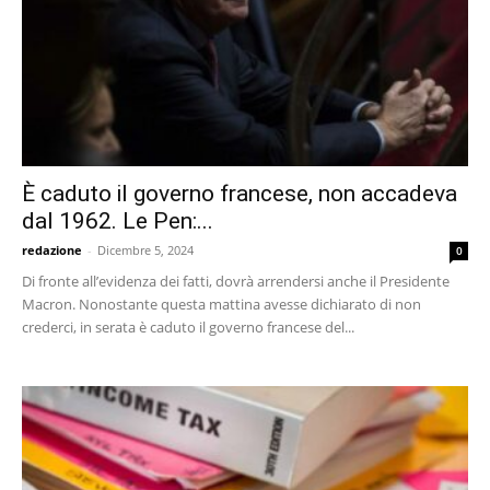
È caduto il governo francese, non accadeva
dal 1962. Le Pen:...
redazione
-
Dicembre 5, 2024
0
Di fronte all’evidenza dei fatti, dovrà arrendersi anche il Presidente
Macron. Nonostante questa mattina avesse dichiarato di non
crederci, in serata è caduto il governo francese del...