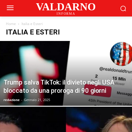
VALDARNO
INFORMA
Home
Italia e Esteri
ITALIA E ESTERI
Trump salva TikTok: il divieto negli USA
bloccato da una proroga di 90 giorni
redazione
-
Gennaio 21, 2025