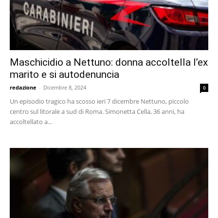
Maschicidio a Nettuno: donna accoltella l’ex
marito e si autodenuncia
redazione
-
Dicembre 8, 2024
0
Un episodio tragico ha scosso ieri 7 dicembre Nettuno, piccolo
centro sul litorale a sud di Roma. Simonetta Cella, 36 anni, ha
accoltellato a...