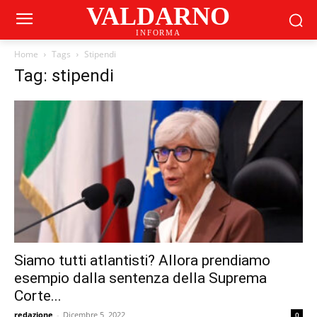
VALDARNO
INFORMA
Home
Tags
Stipendi
Tag: stipendi
Siamo tutti atlantisti? Allora prendiamo
esempio dalla sentenza della Suprema
Corte...
redazione
-
Dicembre 5, 2022
0