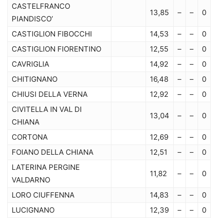
CASTELFRANCO
13,85
–
–
0
PIANDISCO’
CASTIGLION FIBOCCHI
14,53
–
–
0
CASTIGLION FIORENTINO
12,55
–
–
0
CAVRIGLIA
14,92
–
–
0
CHITIGNANO
16,48
–
–
0
CHIUSI DELLA VERNA
12,92
–
–
0
CIVITELLA IN VAL DI
13,04
–
–
0
CHIANA
CORTONA
12,69
–
–
0
FOIANO DELLA CHIANA
12,51
–
–
0
LATERINA PERGINE
11,82
–
–
0
VALDARNO
LORO CIUFFENNA
14,83
–
–
0
LUCIGNANO
12,39
–
–
0