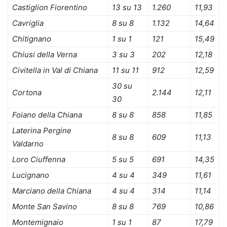
Castiglion Fiorentino
13 su 13
1.260
11,93
Cavriglia
8 su 8
1.132
14,64
Chitignano
1 su 1
121
15,49
Chiusi della Verna
3 su 3
202
12,18
Civitella in Val di Chiana
11 su 11
912
12,59
30 su
Cortona
2.144
12,11
30
Foiano della Chiana
8 su 8
858
11,85
Laterina Pergine
8 su 8
609
11,13
Valdarno
Loro Ciuffenna
5 su 5
691
14,35
Lucignano
4 su 4
349
11,61
Marciano della Chiana
4 su 4
314
11,14
Monte San Savino
8 su 8
769
10,86
Montemignaio
1 su 1
87
17,79