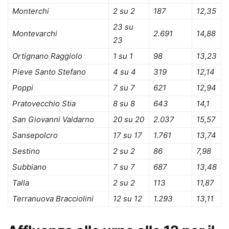
Monterchi
2 su 2
187
12,35
23 su
Montevarchi
2.691
14,88
23
Ortignano Raggiolo
1 su 1
98
13,23
Pieve Santo Stefano
4 su 4
319
12,14
Poppi
7 su 7
621
12,94
Pratovecchio Stia
8 su 8
643
14,1
San Giovanni Valdarno
20 su 20
2.037
15,57
Sansepolcro
17 su 17
1.761
13,74
Sestino
2 su 2
86
7,98
Subbiano
7 su 7
687
13,48
Talla
2 su 2
113
11,87
Terranuova Bracciolini
12 su 12
1.293
13,11