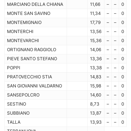
MARCIANO DELLA CHIANA
11,66
–
–
0
MONTE SAN SAVINO
11,34
–
–
0
MONTEMIGNAIO
17,79
–
–
0
MONTERCHI
13,56
–
–
0
MONTEVARCHI
15,36
–
–
0
ORTIGNANO RAGGIOLO
14,06
–
–
0
PIEVE SANTO STEFANO
13,36
–
–
0
POPPI
13,38
–
–
0
PRATOVECCHIO STIA
14,83
–
–
0
SAN GIOVANNI VALDARNO
15,98
–
–
0
SANSEPOLCRO
14,60
–
–
0
SESTINO
8,73
–
–
0
SUBBIANO
13,87
–
–
0
TALLA
13,93
–
–
0