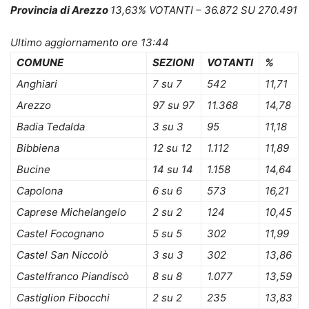
Provincia di Arezzo
13,63%
VOTANTI –
36.872 SU 270.491
Ultimo aggiornamento ore 13:44
COMUNE
SEZIONI
VOTANTI
%
Anghiari
7 su 7
542
11,71
Arezzo
97 su 97
11.368
14,78
Badia Tedalda
3 su 3
95
11,18
Bibbiena
12 su 12
1.112
11,89
Bucine
14 su 14
1.158
14,64
Capolona
6 su 6
573
16,21
Caprese Michelangelo
2 su 2
124
10,45
Castel Focognano
5 su 5
302
11,99
Castel San Niccolò
3 su 3
302
13,86
Castelfranco Piandiscò
8 su 8
1.077
13,59
Castiglion Fibocchi
2 su 2
235
13,83