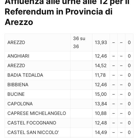
Affluenza alle urne alle 12 per il
Referendum in Provincia di
Arezzo
36 su
AREZZO
13,93
–
–
0
36
ANGHIARI
12,46
–
–
0
AREZZO
14,52
–
–
0
BADIA TEDALDA
11,78
–
–
0
BIBBIENA
12,46
–
–
0
BUCINE
15,00
–
–
0
CAPOLONA
13,84
–
–
0
CAPRESE MICHELANGELO
10,88
–
–
0
CASTEL FOCOGNANO
12,48
–
–
0
CASTEL SAN NICCOLO’
14,49
–
–
0