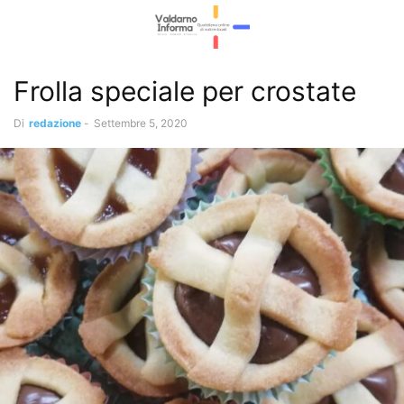
Frolla speciale per crostate
Di
redazione
-
Settembre 5, 2020