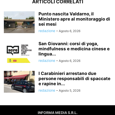
ARTICOLI CORRELATI
Punto nascita Valdarno, il
Ministero apre al monitoraggio di
sei mesi
redazione
-
Agosto 6, 2026
San Giovanni: corsi di yoga,
mindfulness e medicina cinese e
lingua...
redazione
-
Agosto 6, 2026
I Carabinieri arrestano due
persone responsabili di spaccate
e rapine in...
redazione
-
Agosto 5, 2026
INFORMA MEDIA S.R.L.