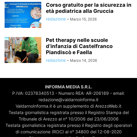
Corso gratuito per la sicurezza in
età pediatrica alla Gruccia
redazione
-
Marzo 15, 2026
Pet therapy nelle scuole
d’infanzia di Castelfranco
Piandiscò e Faella
redazione
-
Marzo 14, 2026
INFORMA MEDIA S.R.L.
P.IVA: 02378340513 - Numero REA: AR-206189 - email:
redazione@valdarnoinforma.it
ValdarnoInforma.it è un supplemento di ArezzoWeb.it
Testata giornalistica registrata presso il Registro Stampa del
Tribunale di Arezzo al n° 10/2006 del 23/06/2006
Testata giornalistica registrata presso il Registro degli operatori
di comunicazione (ROC) al n° 34800 del 12-08-2020