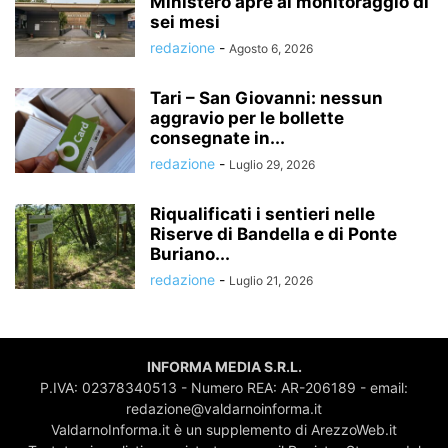
Ministero apre al monitoraggio di
sei mesi
redazione
-
Agosto 6, 2026
Tari – San Giovanni: nessun
aggravio per le bollette
consegnate in...
redazione
-
Luglio 29, 2026
Riqualificati i sentieri nelle
Riserve di Bandella e di Ponte
Buriano...
redazione
-
Luglio 21, 2026
INFORMA MEDIA S.R.L.
P.IVA: 02378340513 - Numero REA: AR-206189 - email:
redazione@valdarnoinforma.it
ValdarnoInforma.it è un supplemento di ArezzoWeb.it