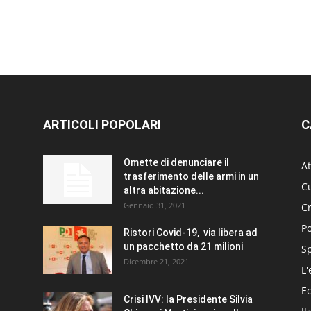
ARTICOLI POPOLARI
C
Omette di denunciare il
At
trasferimento delle armi in un
Cu
altra abitazione...
Gennaio 31, 2021
C
Po
Ristori Covid-19, via libera ad
un pacchetto da 21 milioni
S
Dicembre 21, 2021
L'
E
Crisi IVV: la Presidente Silvia