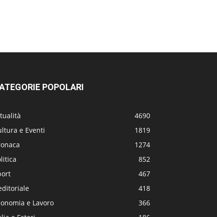
ATEGORIE POPOLARI
tualità
4690
ltura e Eventi
1819
ronaca
1274
litica
852
port
467
editoriale
418
conomia e Lavoro
366