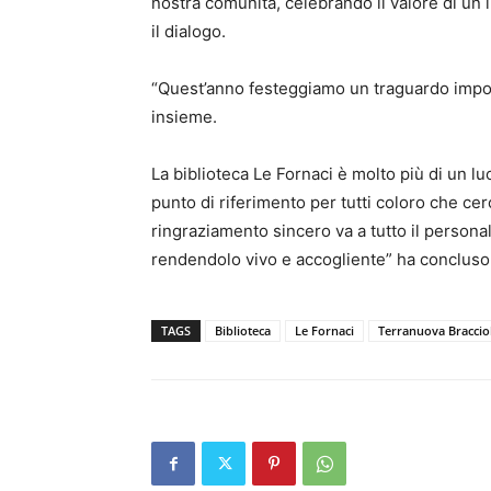
nostra comunità, celebrando il valore di un l
il dialogo.
“Quest’anno festeggiamo un traguardo importa
insieme.
La biblioteca Le Fornaci è molto più di un luo
punto di riferimento per tutti coloro che c
ringraziamento sincero va a tutto il persona
rendendolo vivo e accogliente” ha concluso 
TAGS
Biblioteca
Le Fornaci
Terranuova Bracciol