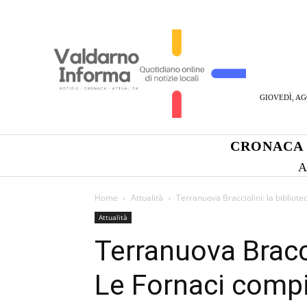
GIOVEDÌ, AG
CRONACA
A
Home
Attualità
Terranuova Bracciolini: la bibliot
Attualità
Terranuova Bracci
Le Fornaci compi