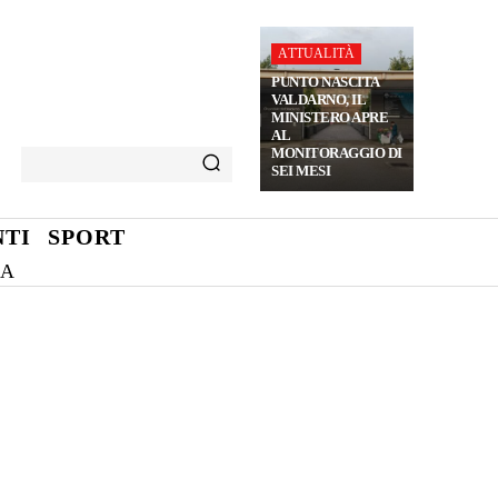
ATTUALITÀ
PUNTO NASCITA
VALDARNO, IL
MINISTERO APRE
AL
MONITORAGGIO DI
SEI MESI
TI
SPORT
NA