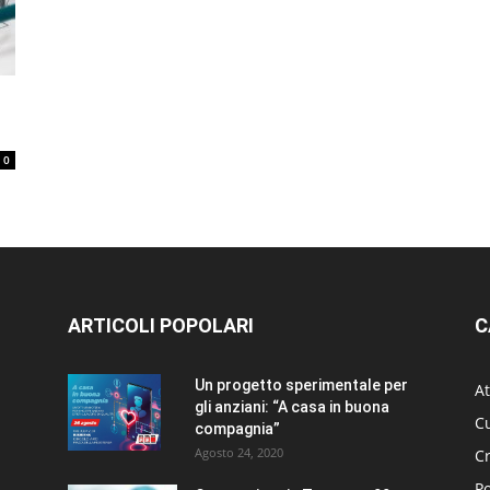
0
ARTICOLI POPOLARI
C
Un progetto sperimentale per
At
gli anziani: “A casa in buona
Cu
compagnia”
Agosto 24, 2020
C
Po