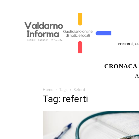
VENERDÌ, AG
CRONACA
A
Home
Tags
Referti
Tag: referti