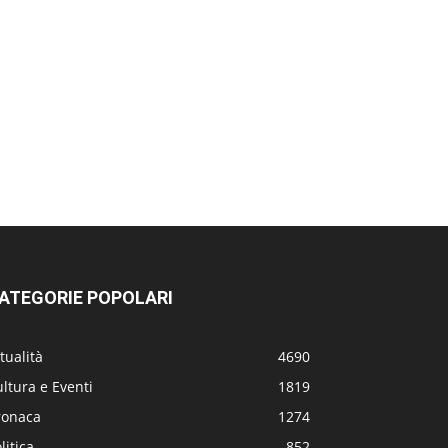
ATEGORIE POPOLARI
tualità
4690
ltura e Eventi
1819
ronaca
1274
litica
852