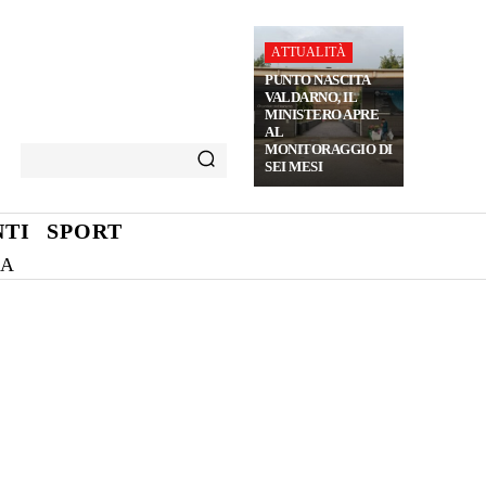
ATTUALITÀ
PUNTO NASCITA
VALDARNO, IL
MINISTERO APRE
AL
MONITORAGGIO DI
SEI MESI
TI
SPORT
NA