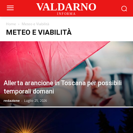
VALDARNO
INFORMA
Home
Meteo e Viabilità
METEO E VIABILITÀ
Allerta arancione in Toscana per possibili
temporali domani
redazione
-
Luglio 25, 2026