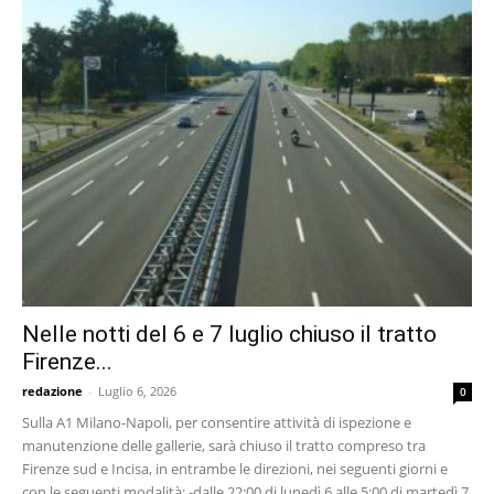
Nelle notti del 6 e 7 luglio chiuso il tratto
Firenze...
redazione
-
Luglio 6, 2026
0
Sulla A1 Milano-Napoli, per consentire attività di ispezione e
manutenzione delle gallerie, sarà chiuso il tratto compreso tra
Firenze sud e Incisa, in entrambe le direzioni, nei seguenti giorni e
con le seguenti modalità: -dalle 22:00 di lunedì 6 alle 5:00 di martedì 7