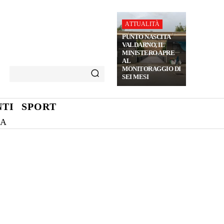
ATTUALITÀ
PUNTO NASCITA
VALDARNO, IL
MINISTERO APRE
AL
MONITORAGGIO DI
SEI MESI
TI
SPORT
NA