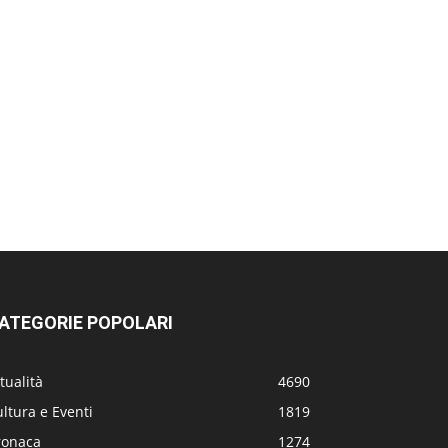
ATEGORIE POPOLARI
tualità
4690
ltura e Eventi
1819
ronaca
1274