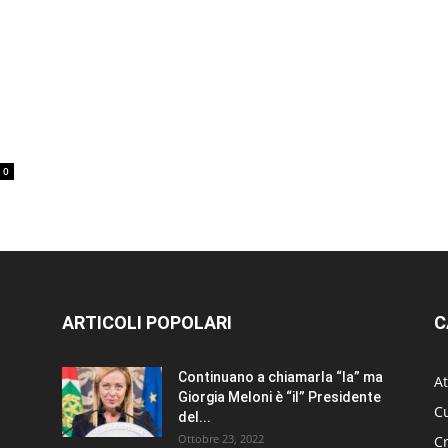
0
ARTICOLI POPOLARI
C
Continuano a chiamarla “la” ma
At
Giorgia Meloni è “il” Presidente
Cu
del...
Ottobre 23, 2022
C