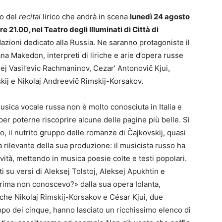
lo del
recital
lirico che andrà in scena
lunedì 24 agosto
re 21.00, nel Teatro degli Illuminati di Città di
 Nazioni dedicato alla Russia. Ne saranno protagoniste il
a Makedon, interpreti di liriche e arie d’opera russe
gej Vasil’evic Rachmaninov, Cezar’ Antonovič Kjui,
skij e Nikolaj Andreevič Rimskij-Korsakov.
 musica vocale russa non è molto conosciuta in Italia e
r poterne riscoprire alcune delle pagine più belle. Si
, il nutrito gruppo delle romanze di Čajkovskij, quasi
 rilevante della sua produzione: il musicista russo ha
ività, mettendo in musica poesie colte e testi popolari.
 su versi di Aleksej Tolstoj, Aleksej Apukhtin e
prima non conoscevo?» dalla sua opera Iolanta,
nche Nikolaj Rimskij-Korsakov e César Kjui, due
po dei cinque, hanno lasciato un ricchissimo elenco di