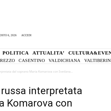
OSTO 6, 2026
ACCEDI
POLITICA
ATTUALITA’
CULTURA&EVEN
REZZO
CASENTINO
VALDICHIANA
VALTIBERI
erpretata dal soprano Maria Komarova con Svetlana...
 russa interpretata
ia Komarova con