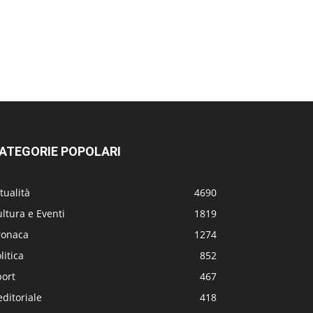
ATEGORIE POPOLARI
tualità
4690
ltura e Eventi
1819
ronaca
1274
litica
852
port
467
editoriale
418