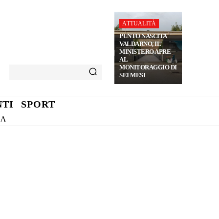
ATTUALITÀ
PUNTO NASCITA
VALDARNO, IL
MINISTERO APRE
AL
MONITORAGGIO DI
SEI MESI
TI
SPORT
NA