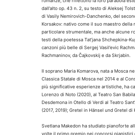
romanze, che riflettono la loro parabola es
dall’alto op. 43 n. 2, su testo di Aleksej Tols
di Vasily Nemirovich-Danchenko, del secondo.
Korsakov: nativo come il suo maestro della
particolare strumentale, ma anche alcune rom
testi della poetessa Tat’jana Shchepkina-K
canzoni più belle di Sergej Vasil’evic Rachma
Rachmaninov, da Čajkovskij e da Skrjabin.
Il soprano Maria Komarova, nata a Mosca nel 
Classica Statale di Mosca nel 2014 e al Cons
più significative esperienze artistiche, ha ca
Lorenzo di Noto (2020), al Teatro San Babila
Desdemona in Otello di Verdi al Teatro Sant
(2017, 2019); Gretel in Hänsel und Gretel d
Svetlana Makedon ha studiato pianoforte all
volte il primo premio nei concorsi pianistici 