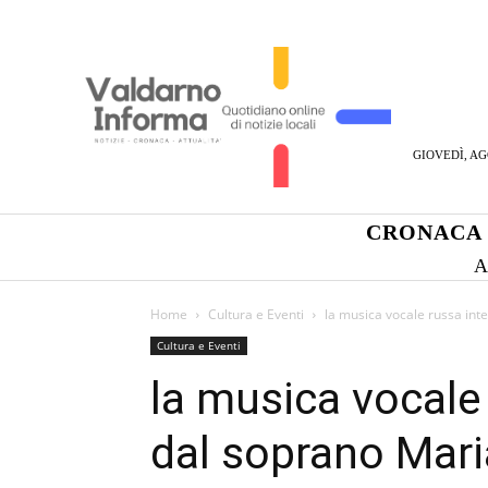
GIOVEDÌ, AG
CRONACA
A
Home
Cultura e Eventi
la musica vocale russa int
Cultura e Eventi
la musica vocale
dal soprano Mar