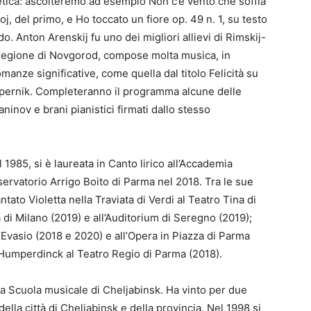
tetica: ascolteremo ad esempio Non c’è vento che soffia
toj, del primo, e Ho toccato un fiore op. 49 n. 1, su testo
 Anton Arenskij fu uno dei migliori allievi di Rimskij-
 regione di Novgorod, compose molta musica, in
anze significative, come quella dal titolo Felicità su
upernik. Completeranno il programma alcune delle
ninov e brani pianistici firmati dallo stesso
1985, si è laureata in Canto lirico all’Accademia
ervatorio Arrigo Boito di Parma nel 2018. Tra le sue
ntato Violetta nella Traviata di Verdi al Teatro Tina di
 di Milano (2019) e all’Auditorium di Seregno (2019);
’Evasio (2018 e 2020) e all’Opera in Piazza di Parma
i Humperdinck al Teatro Regio di Parma (2018).
a Scuola musicale di Cheljabinsk. Ha vinto per due
della città di Cheljabinsk e della provincia. Nel 1998 si