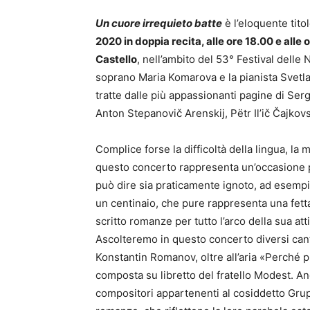
Un cuore irrequieto batte
è l’eloquente tito
2020 in doppia recita, alle ore 18.00 e alle o
Castello
, nell’ambito del 53° Festival delle
soprano Maria Komarova e la pianista Svetlan
tratte dalle più appassionanti pagine di Ser
Anton Stepanovič Arenskij, Pëtr Il’ič Čajkov
Complice forse la difficoltà della lingua, la
questo concerto rappresenta un’occasione pe
può dire sia praticamente ignoto, ad esempio
un centinaio, che pure rappresenta una fetta
scritto romanze per tutto l’arco della sua att
Ascolteremo in questo concerto diversi canti
Konstantin Romanov, oltre all’aria «Perché 
composta su libretto del fratello Modest. A
compositori appartenenti al cosiddetto Grup