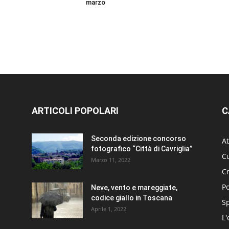
marzo
ARTICOLI POPOLARI
C
Seconda edizione concorso
At
fotografico “Città di Cavriglia”
Cu
Marzo 11, 2022
C
Po
Neve, vento e mareggiate,
codice giallo in Toscana
S
Aprile 1, 2022
L'