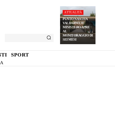
ATTUALITÀ
PUNTO NASCITA
VALDARNO, IL
MINISTERO APRE
AL
MONITORAGGIO DI
SEI MESI
TI
SPORT
NA