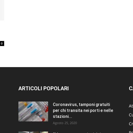
0
ARTICOLI POPOLARI
C
Coronavirus, tamponi gratuiti
At
per chi transita nei porti e nelle
Cu
stazioni...
Agosto 25, 2020
C
Po