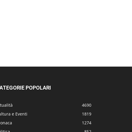
ATEGORIE POPOLARI
tualità
4690
ltura e Eventi
1819
ronaca
1274
litica
852