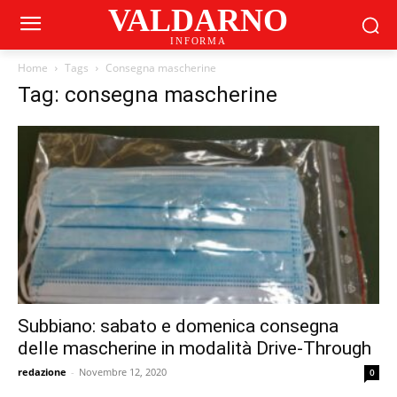
VALDARNO
INFORMA
Home
Tags
Consegna mascherine
Tag: consegna mascherine
Subbiano: sabato e domenica consegna
delle mascherine in modalità Drive-Through
redazione
-
Novembre 12, 2020
0