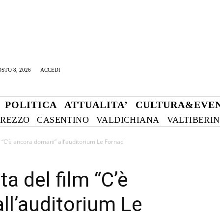
STO 8, 2026
ACCEDI
POLITICA
ATTUALITA’
CULTURA&EVEN
REZZO
CASENTINO
VALDICHIANA
VALTIBERI
m “C’è ancora domani” all’auditorium Le Fornaci
ta del film “C’è
ll’auditorium Le