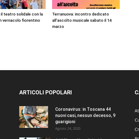
il teatro solidale con la
Terranuova: incontro dedicato
 vernacolo fiorentino
all’ascolto musicale sabato il 14
marzo
ARTICOLI POPOLARI
C
Coronavirus: in Toscana 44
At
nuovi casi, nessun decesso, 9
Cu
guarigioni
Agosto 24, 2020
C
Po