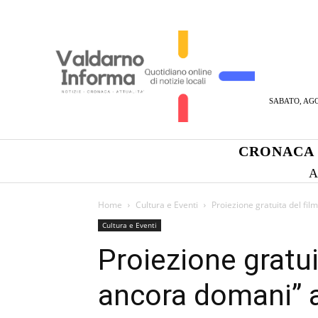
SABATO, AGO
CRONACA
A
Home
Cultura e Eventi
Proiezione gratuita del fil
Cultura e Eventi
Proiezione gratui
ancora domani” a