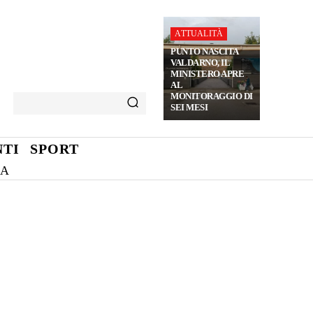
ATTUALITÀ
PUNTO NASCITA
VALDARNO, IL
MINISTERO APRE
AL
MONITORAGGIO DI
SEI MESI
TI
SPORT
NA