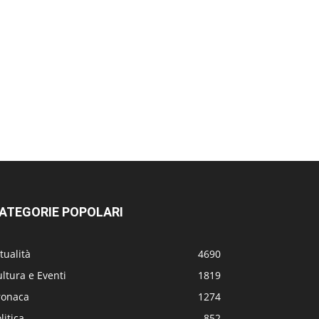
ATEGORIE POPOLARI
tualità
4690
ltura e Eventi
1819
ronaca
1274
litica
852