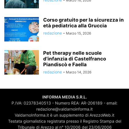
Marzo 16, 2026
Corso gratuito per la sicurezza in
età pediatrica alla Gruccia
redazione
-
Marzo 15, 2026
Pet therapy nelle scuole
d’infanzia di Castelfranco
Piandiscò e Faella
redazione
-
Marzo 14, 2026
INFORMA MEDIA S.R.L.
P.IVA: 02378340513 - Numero REA: AR-206189 - email:
redazione@valdarnoinforma.it
ValdarnoInforma.it è un supplemento di ArezzoWeb.it
Testata giornalistica registrata presso il Registro Stampa del
Tribunale di Arezzo al n° 10/2006 del 23/06/2006