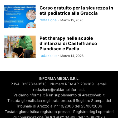
Corso gratuito per la sicurezza in
età pediatrica alla Gruccia
redazione
-
Marzo 15, 2026
Pet therapy nelle scuole
d’infanzia di Castelfranco
Piandiscò e Faella
redazione
-
Marzo 14, 2026
INFORMA MEDIA S.R.L.
P.IVA: 02378340513 - Numero REA: AR-206189 - email:
redazione@valdarnoinforma.it
ValdarnoInforma.it è un supplemento di ArezzoWeb.it
Testata giornalistica registrata presso il Registro Stampa del
Tribunale di Arezzo al n° 10/2006 del 23/06/2006
Testata giornalistica registrata presso il Registro degli operatori
di comunicazione (ROC) al n° 34800 del 12-08-2020