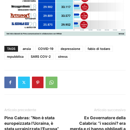
TAGS
ansia
COVID-19
depressione
fabio di todaro
repubblica
SARS COV-2
stress
Articolo precedente
Articolo successivo
Pino Cabras: “Non è stata
Ex Governatore della
europeizzata l’Ucraina, è
Calabria: “i vaccini? era
stata ucrainizzata l’Europa”
merda e ci hanno obbligati a