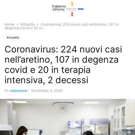
Home
Attualità
Coronavirus: 224 nuovi casi nell’aretino, 107 in
degenza covid e 20 in...
Attualità
Coronavirus: 224 nuovi casi
nell’aretino, 107 in degenza
covid e 20 in terapia
intensiva, 2 decessi
Di
redazione
-
Novembre 4, 2020