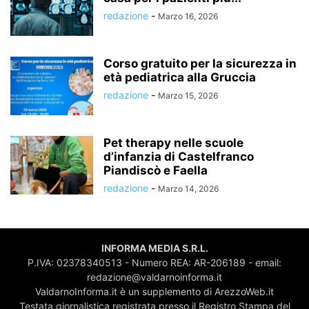
redazione
-
Marzo 16, 2026
Corso gratuito per la sicurezza in
età pediatrica alla Gruccia
redazione
-
Marzo 15, 2026
Pet therapy nelle scuole
d’infanzia di Castelfranco
Piandiscò e Faella
redazione
-
Marzo 14, 2026
INFORMA MEDIA S.R.L.
P.IVA: 02378340513 - Numero REA: AR-206189 - email:
redazione@valdarnoinforma.it
ValdarnoInforma.it è un supplemento di ArezzoWeb.it
Testata giornalistica registrata presso il Registro Stampa del