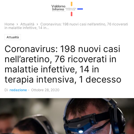
Home
Attualità
Coronavirus: 198 nuovi casi nell’aretino, 76 ricoverati
in malattie infettive, 14 in...
Attualità
Coronavirus: 198 nuovi casi
nell’aretino, 76 ricoverati in
malattie infettive, 14 in
terapia intensiva, 1 decesso
Di
redazione
-
Ottobre 28, 2020