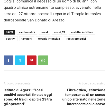
Oggi si comunica il decesso di un uomo di 86 anni con
quadro clinico estremamente complesso, avvenuto nella
sera del 27 ottobre presso il reparto di Terapia Intensiva
dell’ospedale San Donato di Arezzo.
TAGS
asintomatici
covid
covid_19
malattie infettive
positivi
tamponi
terapia intensiva
Test sierologici
Articolo precedente
Articolo successivo
Istituto di Agazzi: “I casi
Fibra ottica, istituzione
positivi accertati fino ad oggi
temporanea di un senso
sono: 44 tra gli ospiti e 29 tra
unico alternato nelle zone
gli operatori”
interessate dallo scavo