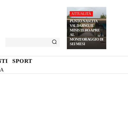
ATTUALITÀ
PUNTO NASCITA
VALDARNO, IL
MINISTERO APRE
AL
MONITORAGGIO DI
SEI MESI
TI
SPORT
NA