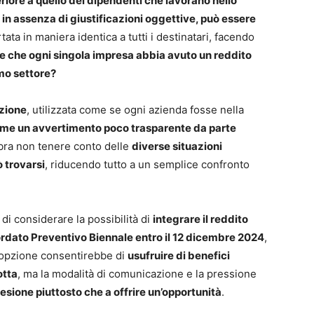
riore a quello dei dipendenti che lavorano nello
in assenza di giustificazioni oggettive, può essere
tata in maniera identica a tutti i destinatari, facendo
le che ogni singola impresa abbia avuto un reddito
imo settore?
zione
, utilizzata come se ogni azienda fosse nella
ome un avvertimento poco trasparente da parte
bra non tenere conto delle
diverse situazioni
 trovarsi
, riducendo tutto a un semplice confronto
di considerare la possibilità di
integrare il reddito
ordato Preventivo Biennale entro il 12 dicembre 2024
,
 opzione consentirebbe di
usufruire di benefici
otta
, ma la modalità di comunicazione e la pressione
esione piuttosto che a offrire un’opportunità
.