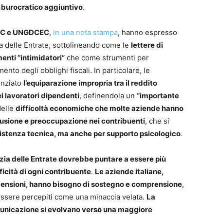
 burocratico aggiuntivo
.
DC e UNGDCEC
,
in una nota stampa
, hanno espresso
zia delle Entrate, sottolineando come le
lettere di
enti “intimidatori”
che come strumenti per
o degli obblighi fiscali. In particolare, le
enziato
l’equiparazione impropria tra il reddito
i lavoratori dipendenti
, definendola un
“importante
delle
difficoltà economiche che molte aziende hanno
usione e preoccupazione nei contribuenti
, che si
sistenza tecnica, ma anche per supporto psicologico
.
zia delle Entrate dovrebbe puntare a essere più
ficità di ogni contribuente
.
Le aziende italiane,
mensioni, hanno bisogno di sostegno e comprensione
,
ssere percepiti come una minaccia velata.
La
omunicazione si evolvano verso una maggiore