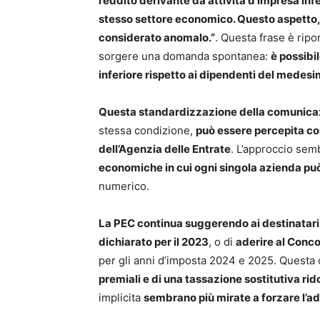
reddito derivante da attività d’impresa infe
stesso settore economico. Questo aspetto, 
considerato anomalo.”
. Questa frase è ripor
sorgere una domanda spontanea:
è possibi
inferiore rispetto ai dipendenti del medes
Questa standardizzazione della comunica
stessa condizione,
può essere percepita c
dell’Agenzia delle Entrate
. L’approccio sem
economiche in cui ogni singola azienda può
numerico.
La PEC continua suggerendo ai destinatari
dichiarato per il 2023
, o di
aderire al Conc
per gli anni d’imposta 2024 e 2025. Questa
premiali e di una tassazione sostitutiva rid
implicita
sembrano più mirate a forzare l’ad