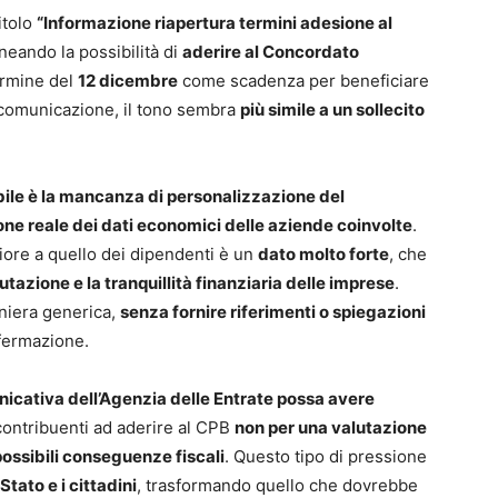
titolo
“Informazione riapertura termini adesione al
ineando la possibilità di
aderire al Concordato
ermine del
12 dicembre
come scadenza per beneficiare
 comunicazione, il tono sembra
più simile a un sollecito
ile è la mancanza di personalizzazione del
ne reale dei dati economici delle aziende coinvolte
.
riore a quello dei dipendenti è un
dato molto forte
, che
utazione e la tranquillità finanziaria delle imprese
.
aniera generica,
senza fornire riferimenti o spiegazioni
ffermazione.
icativa dell’Agenzia delle Entrate possa avere
contribuenti ad aderire al CPB
non per una valutazione
possibili conseguenze fiscali
. Questo tipo di pressione
Stato e i cittadini
, trasformando quello che dovrebbe