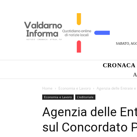
SABATO, AGO
CRONACA
A
Home
Economia e Lavoro
Agenzia delle Entrate e
Economia e Lavoro
L'editoriale
Agenzia delle Ent
sul Concordato P