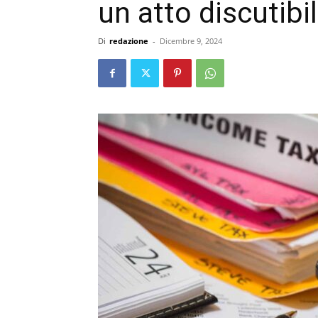
un atto discutibi
Di
redazione
-
Dicembre 9, 2024