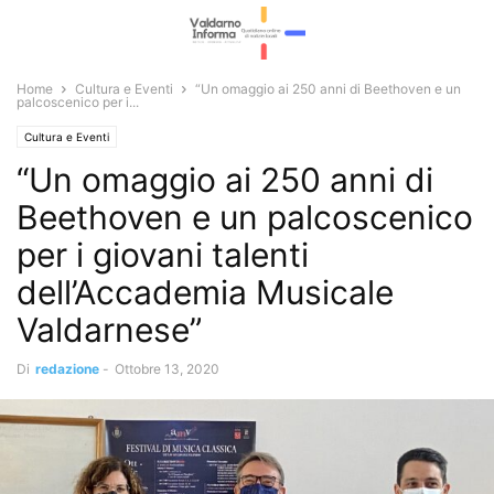
Home
Cultura e Eventi
“Un omaggio ai 250 anni di Beethoven e un
palcoscenico per i...
Cultura e Eventi
“Un omaggio ai 250 anni di
Beethoven e un palcoscenico
per i giovani talenti
dell’Accademia Musicale
Valdarnese”
Di
redazione
-
Ottobre 13, 2020