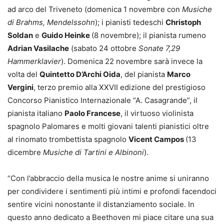
ad arco del Triveneto (domenica 1 novembre con
Musiche
di Brahms, Mendelssohn
); i pianisti tedeschi
Christoph
Soldan
e
Guido Heinke
(8 novembre); il pianista rumeno
Adrian Vasilache
(sabato 24 ottobre
Sonate 7,29
Hammerklavier
). Domenica 22 novembre sarà invece la
volta del
Quintetto D’Archi Oida
, del pianista
Marco
Vergini
, terzo premio alla XXVII edizione del prestigioso
Concorso Pianistico Internazionale “A. Casagrande”, il
pianista italiano
Paolo Francese
, il virtuoso violinista
spagnolo Palomares e molti giovani talenti pianistici oltre
al rinomato trombettista spagnolo
Vicent Campos
(13
dicembre
Musiche di Tartini e Albinoni
).
“Con l’abbraccio della musica le nostre anime si uniranno
per condividere i sentimenti più intimi e profondi facendoci
sentire vicini nonostante il distanziamento sociale. In
questo anno dedicato a Beethoven mi piace citare una sua