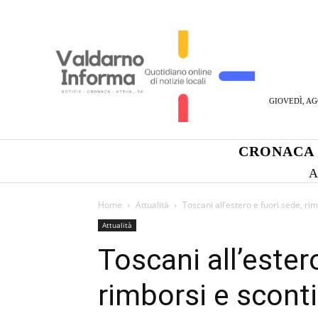
GIOVEDÌ, AG
CRONACA
A
Home
Attualità
Toscani all’estero e fuori sede, rim
Attualità
Toscani all’ester
rimborsi e sconti 