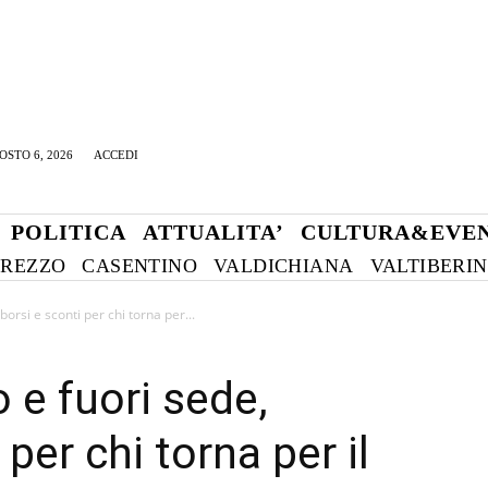
OSTO 6, 2026
ACCEDI
POLITICA
ATTUALITA’
CULTURA&EVEN
REZZO
CASENTINO
VALDICHIANA
VALTIBERI
borsi e sconti per chi torna per...
o e fuori sede,
per chi torna per il