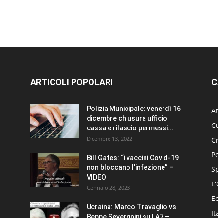
ARTICOLI POPOLARI
C
Polizia Municipale: venerdì 16
At
dicembre chiusura ufficio
Cu
cassa e rilascio permessi...
Dicembre 13, 2022
C
Po
Bill Gates: “i vaccini Covid-19
non bloccano l’infezione” –
S
VIDEO
L'
Gennaio 28, 2023
E
Ucraina: Marco Travaglio vs
It
Beppe Severgnini su LA7 –