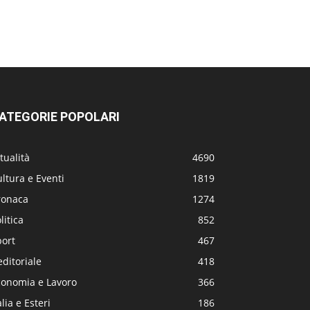
ATEGORIE POPOLARI
tualità
4690
ltura e Eventi
1819
ronaca
1274
litica
852
port
467
editoriale
418
conomia e Lavoro
366
alia e Esteri
186