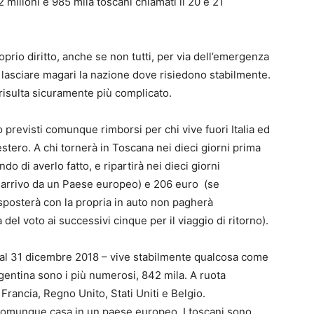
 milioni e 985 mila toscani chiamati il 20 e 21
oprio diritto, anche se non tutti, per via dell’emergenza
 lasciare magari la nazione dove risiedono stabilmente.
 risulta sicuramente più complicato.
no previsti comunque rimborsi per chi vive fuori Italia ed
ll’estero. A chi tornerà in Toscana nei dieci giorni prima
o di averlo fatto, e ripartirà nei dieci giorni
n arrivo da un Paese europeo) e 206 euro (se
 sposterà con la propria in auto non pagherà
del voto ai successivi cinque per il viaggio di ritorno).
o al 31 dicembre 2018 – vive stabilmente qualcosa come
Argentina sono i più numerosi, 842 mila. A ruota
rancia, Regno Unito, Stati Uniti e Belgio.
comunque casa in un paese europeo. I toscani sono