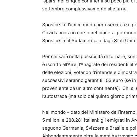
sparsi nei cinque continenti su poco più di 2
settembre complessivamente alle urne.
Spostarsi è l’unico modo per esercitare il pr
Covid ancora in corso nel pianeta, potranno
Spostarsi dal Sudamerica o dagli Stati Uniti
Per chi sarà nella possibilità di tornare, so
è iscritto all’Aire, l’Anagrafe dei residenti a
delle elezioni, votando d’intende e dimostrand
successivi saranno garantiti 103 euro (se i
proveniente da un altro continente). Chi si
l’autostrada (ma solo dal quinto giorno prima 
Nel mondo – dato del Ministero dell’intern
5 milioni e 288.281 italiani: gli emigrati in 
seguono Germania, Svizzera e Brasile e poi F
Abbondantemente oltre la metà ha trovato 