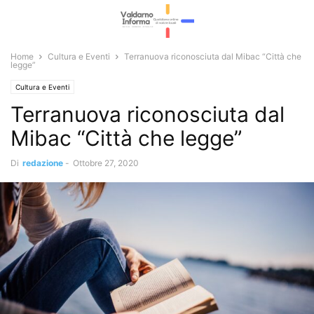
Home
Cultura e Eventi
Terranuova riconosciuta dal Mibac “Città che
legge”
Cultura e Eventi
Terranuova riconosciuta dal
Mibac “Città che legge”
Di
redazione
-
Ottobre 27, 2020