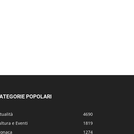
ATEGORIE POPOLARI
tualità
4690
ltura e Eventi
1819
ronaca
1274