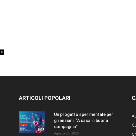
0
ARTICOLI POPOLARI
C
Un progetto sperimentale per
At
gli anziani: “A casa in buona
Cu
compagnia”
Agosto 24, 2020
C