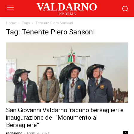
VALDARNO
INFORMA
Home
Tags
Tenente Piero Sansoni
Tag: Tenente Piero Sansoni
San Giovanni Valdarno: raduno bersaglieri e
inaugurazione del “Monumento al
Bersagliere”
redazione
-
Aprile 26, 2023
0