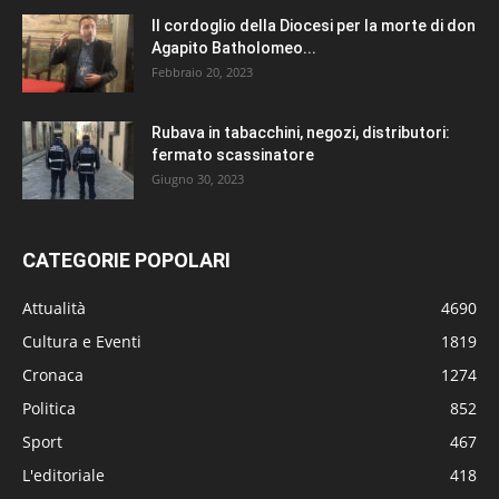
Il cordoglio della Diocesi per la morte di don
Agapito Batholomeo...
Febbraio 20, 2023
Rubava in tabacchini, negozi, distributori:
fermato scassinatore
Giugno 30, 2023
CATEGORIE POPOLARI
Attualità
4690
Cultura e Eventi
1819
Cronaca
1274
Politica
852
Sport
467
L'editoriale
418