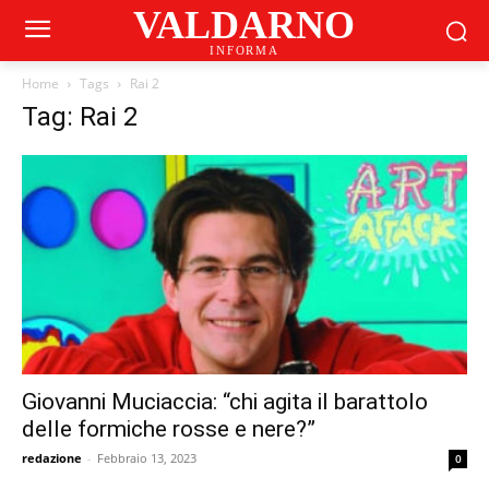
VALDARNO
INFORMA
Home
Tags
Rai 2
Tag: Rai 2
Giovanni Muciaccia: “chi agita il barattolo
delle formiche rosse e nere?”
redazione
-
Febbraio 13, 2023
0