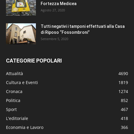
Fortezza Medicea
Agosto 27, 2020
Tutti negativi i tamponi effettuati alla Casa
di Riposo “Fossombroni”
Settembre 5, 2020
CATEGORIE POPOLARI
Attualità
4690
Cultura e Eventi
1819
Cronaca
1274
Politica
852
Sport
467
L'editoriale
418
Economia e Lavoro
366