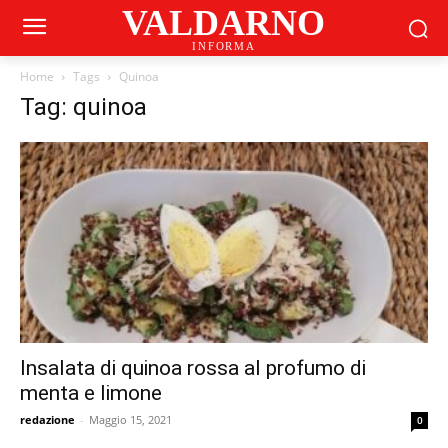
VALDARNO
INFORMA
Home
Tags
Quinoa
Tag: quinoa
Insalata di quinoa rossa al profumo di
menta e limone
redazione
-
Maggio 15, 2021
0