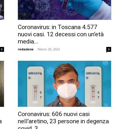
Coronavirus: in Toscana 4.577
nuovi casi. 12 decessi con un’età
media...
redazione
-
Marzo 20, 2022
0
0
Coronavirus: 606 nuovi casi
a
nell’aretino, 23 persone in degenza
covid, 3...