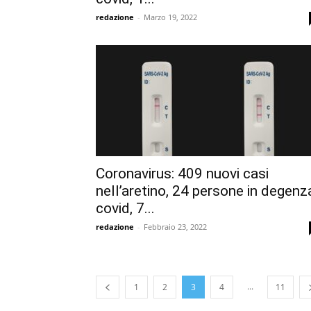
redazione
-
Marzo 19, 2022
Coronavirus: 409 nuovi casi
nell’aretino, 24 persone in degenz
covid, 7...
redazione
-
Febbraio 23, 2022
...
1
2
3
4
11