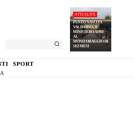
ATTUALITÀ
PUNTO NASCITA
VALDARNO, IL
MINISTERO APRE
AL
MONITORAGGIO DI
SEI MESI
TI
SPORT
NA