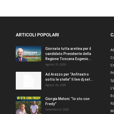
ARTICOLI POPOLARI
C
Giornata tutta aretina per il
At
candidato Presidente della
Cu
Regione Toscana Eugenio...
Agosto 25, 2020
C
Po
Ad Arezzo per “Anfiteatro
sotto le stelle” Il live dj set...
S
Agosto 26, 2020
L'
E
Giorgia Meloni: “Io sto con
It
Fredy”
Settembre 6, 2020
Me