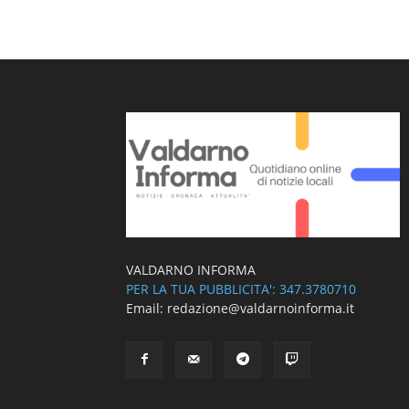
VALDARNO INFORMA
PER LA TUA PUBBLICITA': 347.3780710
Email: redazione@valdarnoinforma.it