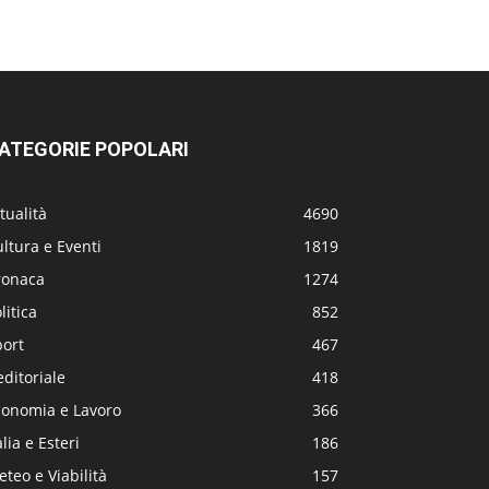
ATEGORIE POPOLARI
tualità
4690
ltura e Eventi
1819
ronaca
1274
litica
852
port
467
editoriale
418
conomia e Lavoro
366
alia e Esteri
186
teo e Viabilità
157