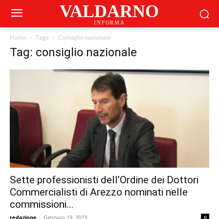
VALDARNO
INFORMA
Home
Tags
Consiglio nazionale
Tag: consiglio nazionale
Sette professionisti dell’Ordine dei Dottori
Commercialisti di Arezzo nominati nelle
commissioni...
redazione
-
Gennaio 19, 2023
0