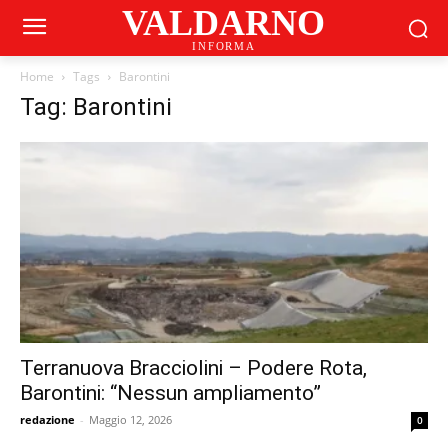
VALDARNO
INFORMA
Home
Tags
Barontini
Tag: Barontini
Terranuova Bracciolini – Podere Rota,
Barontini: “Nessun ampliamento”
redazione
-
Maggio 12, 2026
0