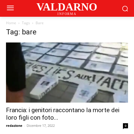
VALDARNO
INFORMA
Home
Tags
Bare
Tag: bare
Francia: i genitori raccontano la morte dei
loro figli con foto...
redazione
-
Dicembre 17, 2022
0