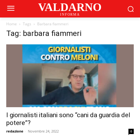
VALDARNO
INFORMA
Home
Tags
Barbara fiammeri
Tag: barbara fiammeri
I giornalisti italiani sono “cani da guardia del
potere”?
redazione
-
Novembre 24, 2022
0