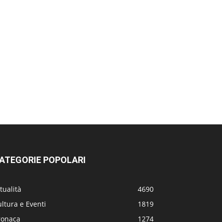
ATEGORIE POPOLARI
tualità
4690
ltura e Eventi
1819
ronaca
1274