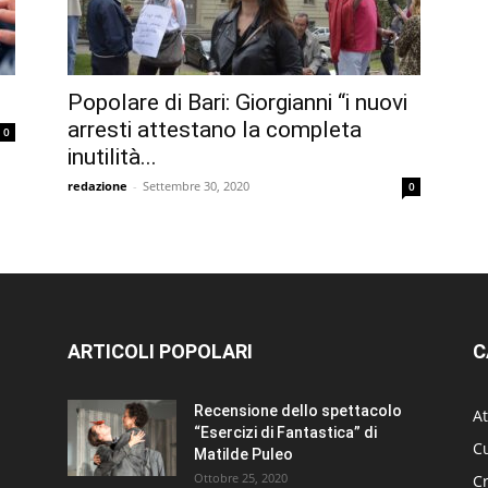
Popolare di Bari: Giorgianni “i nuovi
arresti attestano la completa
0
inutilità...
redazione
-
Settembre 30, 2020
0
ARTICOLI POPOLARI
C
Recensione dello spettacolo
At
“Esercizi di Fantastica” di
Cu
Matilde Puleo
Ottobre 25, 2020
C