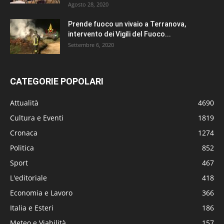
Agosto 28, 2020
Prende fuoco un vivaio a Terranova,
intervento dei Vigili del Fuoco...
Settembre 6, 2020
CATEGORIE POPOLARI
Attualità
4690
Cultura e Eventi
1819
Cronaca
1274
Politica
852
Sport
467
L'editoriale
418
Economia e Lavoro
366
Italia e Esteri
186
Meteo e Viabilità
157