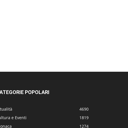
ATEGORIE POPOLARI
tualità
4690
ltura e Eventi
1819
ronaca
1274