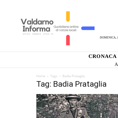
DOMENICA, A
CRONACA
A
Home
Tags
Badia Prataglia
Tag: Badia Prataglia