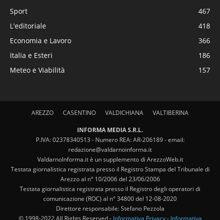
Sport
467
L'editoriale
418
Economia e Lavoro
366
Italia e Esteri
186
Meteo e Viabilità
157
AREZZO
CASENTINO
VALDICHIANA
VALTIBERINA
INFORMA MEDIA S.R.L.
P.IVA: 02378340513 - Numero REA: AR-206189 - email:
redazione@valdarnoinforma.it
ValdarnoInforma.it è un supplemento di ArezzoWeb.it
Testata giornalistica registrata presso il Registro Stampa del Tribunale di
Arezzo al n° 10/2006 del 23/06/2006
Testata giornalistica registrata presso il Registro degli operatori di
comunicazione (ROC) al n° 34800 del 12-08-2020
Direttore responsabile: Stefano Pezzola
© 1998-2022 All Rights Reserved -
Informativa Privacy
-
Informativa