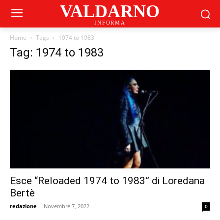
VALDARNO
INFORMA
Home
Tags
1974 to 1983
Tag: 1974 to 1983
Esce “Reloaded 1974 to 1983” di Loredana
Bertè
redazione
-
Novembre 7, 2022
0