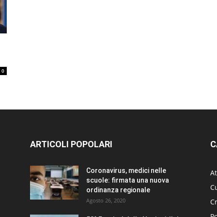
0
ARTICOLI POPOLARI
C
Coronavirus, medici nelle
At
scuole: firmata una nuova
Cu
ordinanza regionale
Agosto 26, 2020
C
Po