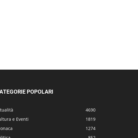
ATEGORIE POPOLARI
tualità
4690
ltura e Eventi
1819
ronaca
1274
litica
852