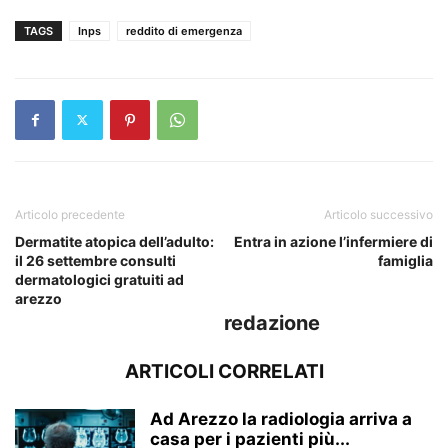
TAGS
Inps
reddito di emergenza
Articolo precedente
Articolo successivo
Dermatite atopica dell’adulto:
Entra in azione l’infermiere di
il 26 settembre consulti
famiglia
dermatologici gratuiti ad
arezzo
redazione
ARTICOLI CORRELATI
Ad Arezzo la radiologia arriva a
casa per i pazienti più...