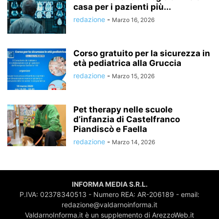
casa per i pazienti più...
redazione
-
Marzo 16, 2026
Corso gratuito per la sicurezza in
età pediatrica alla Gruccia
redazione
-
Marzo 15, 2026
Pet therapy nelle scuole
d’infanzia di Castelfranco
Piandiscò e Faella
redazione
-
Marzo 14, 2026
INFORMA MEDIA S.R.L.
P.IVA: 02378340513 - Numero REA: AR-206189 - email:
redazione@valdarnoinforma.it
ValdarnoInforma.it è un supplemento di ArezzoWeb.it