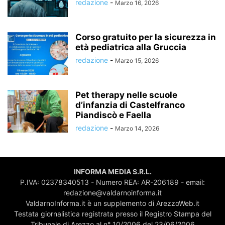
redazione
-
Marzo 16, 2026
Corso gratuito per la sicurezza in
età pediatrica alla Gruccia
redazione
-
Marzo 15, 2026
Pet therapy nelle scuole
d’infanzia di Castelfranco
Piandiscò e Faella
redazione
-
Marzo 14, 2026
INFORMA MEDIA S.R.L.
P.IVA: 02378340513 - Numero REA: AR-206189 - email:
redazione@valdarnoinforma.it
ValdarnoInforma.it è un supplemento di ArezzoWeb.it
Testata giornalistica registrata presso il Registro Stampa del
Tribunale di Arezzo al n° 10/2006 del 23/06/2006