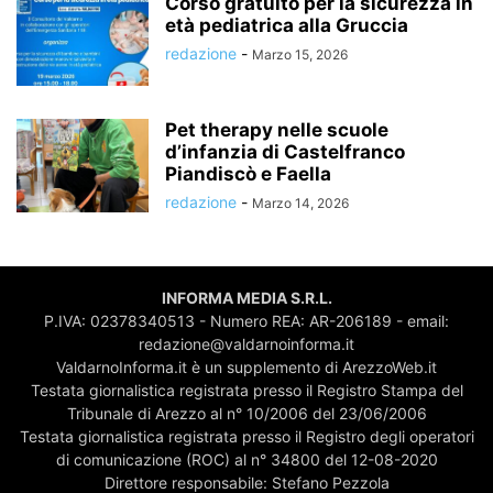
Corso gratuito per la sicurezza in
età pediatrica alla Gruccia
redazione
-
Marzo 15, 2026
Pet therapy nelle scuole
d’infanzia di Castelfranco
Piandiscò e Faella
redazione
-
Marzo 14, 2026
INFORMA MEDIA S.R.L.
P.IVA: 02378340513 - Numero REA: AR-206189 - email:
redazione@valdarnoinforma.it
ValdarnoInforma.it è un supplemento di ArezzoWeb.it
Testata giornalistica registrata presso il Registro Stampa del
Tribunale di Arezzo al n° 10/2006 del 23/06/2006
Testata giornalistica registrata presso il Registro degli operatori
di comunicazione (ROC) al n° 34800 del 12-08-2020
Direttore responsabile: Stefano Pezzola