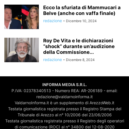
Ecco la sfuriata di Mammucari a
Belve (anche con vaffa finale)
redazione
-
Dicembre 10, 2024
Roy De Vita e le dichiarazioni
“shock” durante un’audizione
della Commissione...
redazione
-
Dicembre 8, 2024
INFORMA MEDIA S.R.L.
P.IVA: 02378340513 - Numero REA: AR-206189 - email:
redazione@valdarnoinforma.it
ValdarnoInforma.it è un supplemento di ArezzoWeb.it
Testata giornalistica registrata presso il Registro Stampa del
Tribunale di Arezzo al n° 10/2006 del 23/06/2006
Testata giornalistica registrata presso il Registro degli operatori
di comunicazione (ROC) al n° 34800 del 12-08-2020