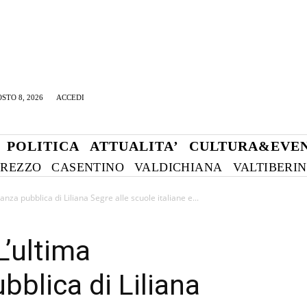
STO 8, 2026
ACCEDI
POLITICA
ATTUALITA’
CULTURA&EVEN
REZZO
CASENTINO
VALDICHIANA
VALTIBERI
ianza pubblica di Liliana Segre alle scuole italiane e...
 L’ultima
bblica di Liliana