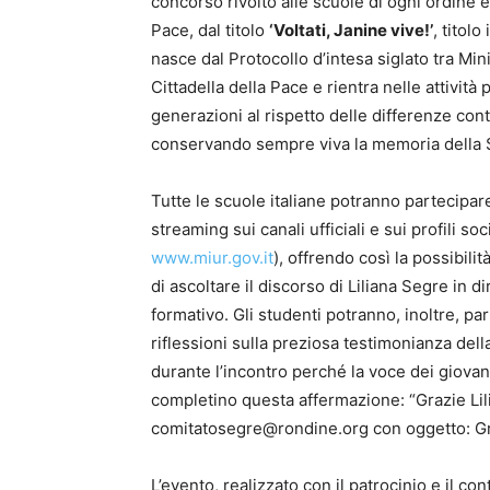
concorso rivolto alle scuole di ogni ordine
Pace, dal titolo
‘Voltati, Janine vive!’
, titolo
nasce dal Protocollo d’intesa siglato tra Min
Cittadella della Pace e rientra nelle attivit
generazioni al rispetto delle differenze con
conservando sempre viva la memoria della 
Tutte le scuole italiane potranno partecipare
streaming sui canali ufficiali e sui profili soc
www.miur.gov.it
), offrendo così la possibilit
di ascoltare il discorso di Liliana Segre in 
formativo. Gli studenti potranno, inoltre, pa
riflessioni sulla preziosa testimonianza dell
durante l’incontro perché la voce dei giov
completino questa affermazione: “Grazie Lili
comitatosegre@rondine.org con oggetto: Gra
L’evento, realizzato con il patrocinio e il c