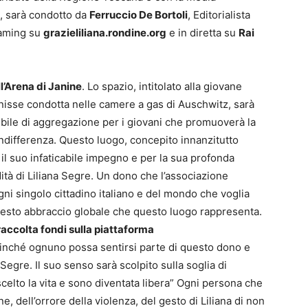
e, sarà condotto da
Ferruccio De Bortoli
, Editorialista
eaming su
grazieliliana.rondine.org
e in diretta su
Rai
l’Arena di Janine
. Lo spazio, intitolato alla giovane
nisse condotta nelle camere a gas di Auschwitz, sarà
bile di aggregazione per i giovani che promuoverà la
ndifferenza. Questo luogo, concepito innanzitutto
il suo infaticabile impegno e per la sua profonda
ità di Liliana Segre. Un dono che l’associazione
ni singolo cittadino italiano e del mondo che voglia
uesto abbraccio globale che questo luogo rappresenta.
accolta fondi sulla piattaforma
inché ognuno possa sentirsi parte di questo dono e
gre. Il suo senso sarà scolpito sulla soglia di
scelto la vita e sono diventata libera” Ogni persona che
e, dell’orrore della violenza, del gesto di Liliana di non