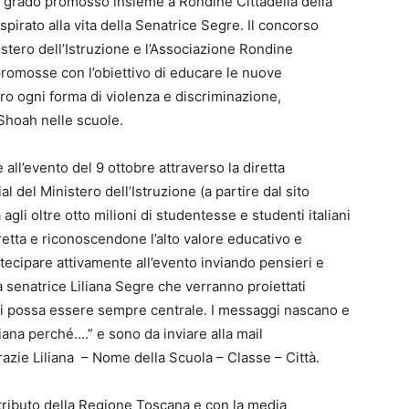
 e grado promosso insieme a Rondine Cittadella della
 ispirato alla vita della Senatrice Segre. Il concorso
istero dell’Istruzione e l’Associazione Rondine
à promosse con l’obiettivo di educare le nuove
tro ogni forma di violenza e discriminazione,
Shoah nelle scuole.
 all’evento del 9 ottobre attraverso la diretta
ial del Ministero dell’Istruzione (a partire dal sito
à agli oltre otto milioni di studentesse e studenti italiani
diretta e riconoscendone l’alto valore educativo e
rtecipare attivamente all’evento inviando pensieri e
a senatrice Liliana Segre che verranno proiettati
ani possa essere sempre centrale. I messaggi nascano e
ana perché….” e sono da inviare alla mail
zie Liliana – Nome della Scuola – Classe – Città.
ontributo della Regione Toscana e con la media