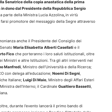
la Senatrice del
la copia anastatica della prima
ta in dono dal Presidente della Repubblica Sergio
a parte della Ministra Lucia Azzolina
,
in virtù
di farsi promotore del messaggio della Segre attraverso
onianza anche il Presidente del Consiglio dei
l Senato
Maria Elisabetta
Alberti Casellati
e il
rto Fico
che porteranno i loro saluti istituzionali, oltre
inistri e altre Istituzioni. Tra gli altri interventi nel
no Manfredi
, Ministro dell’Università e della Ricerca;
SCO con delega all’educazione;
Noemi Di Segni
,
che Italiane;
Luigi Di Maio
, Ministro degli Affari Esteri
 Ministra dell’Interno; il Cardinale
Gualtiero Bassetti
,
iana.
oltre, durante l’evento lancerà il primo bando di