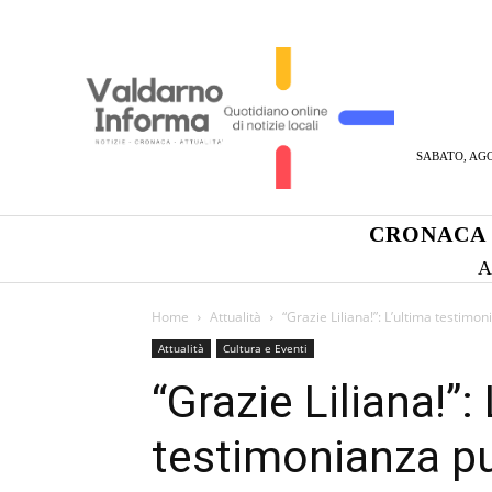
SABATO, AGO
CRONACA
A
Home
Attualità
“Grazie Liliana!”: L’ultima testimon
Attualità
Cultura e Eventi
“Grazie Liliana!”:
testimonianza pu