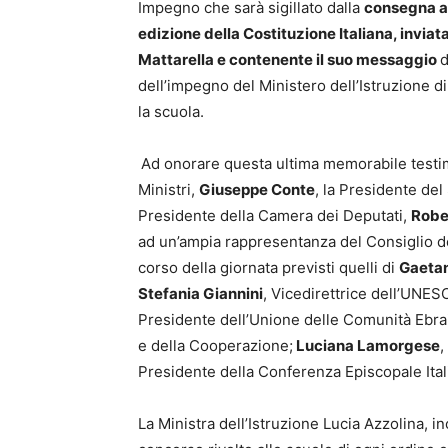
Impegno che sarà sigillato dalla
consegna al
edizione della Costituzione Italiana, invia
Mattarella e contenente il suo messaggio
d
dell’impegno del Ministero dell’Istruzione 
la scuola.
Ad onorare questa ultima memorabile testim
Ministri,
Giuseppe Conte
, la Presidente de
Presidente della Camera dei Deputati,
Robe
ad un’ampia rappresentanza del Consiglio dei M
corso della giornata previsti quelli di
Gaeta
Stefania Giannini
, Vicedirettrice dell’UNE
Presidente dell’Unione delle Comunità Ebrai
e della Cooperazione;
Luciana Lamorgese
,
Presidente della Conferenza Episcopale Ital
La Ministra dell’Istruzione Lucia Azzolina, in