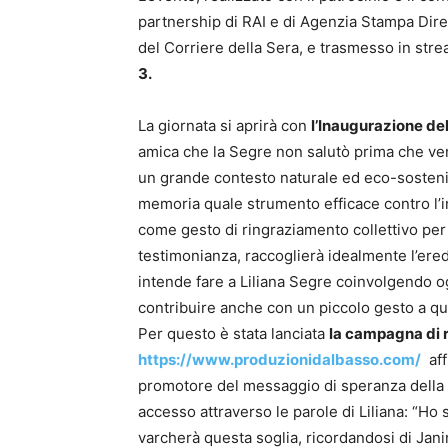
partnership di RAI e di Agenzia Stampa Dir
del Corriere della Sera, e trasmesso in str
3.
La giornata si aprirà con
l’
Inaugurazione del
amica che la Segre non salutò prima che ve
un grande contesto naturale ed eco-sosteni
memoria quale strumento efficace contro l’i
come gesto di ringraziamento collettivo per 
testimonianza, raccoglierà idealmente l’ered
intende fare a Liliana Segre coinvolgendo og
contribuire anche con un piccolo gesto a q
Per questo è stata lanciata
la campagna di r
https://www.produzionidalbasso.com/
aff
promotore del messaggio di speranza della Se
accesso attraverso le parole di Liliana: “Ho 
varcherà questa soglia, ricordandosi di Janin