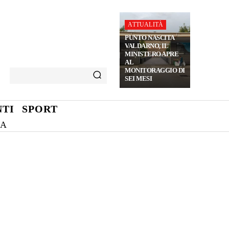
ATTUALITÀ
PUNTO NASCITA
VALDARNO, IL
MINISTERO APRE
AL
MONITORAGGIO DI
SEI MESI
TI
SPORT
NA