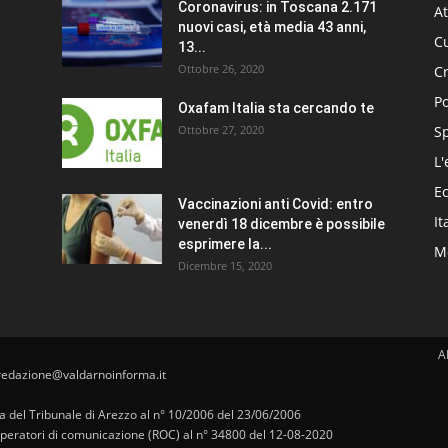
Coronavirus: in Toscana 2.171
At
nuovi casi, età media 43 anni,
Cu
13...
Ottobre 26, 2020
C
Po
Oxafam Italia sta cercando te
Ottobre 27, 2020
S
L'
E
Vaccinazioni anti Covid: entro
It
venerdì 18 dicembre è possibile
esprimere la...
Me
Dicembre 15, 2020
A
redazione@valdarnoinforma.it
pa del Tribunale di Arezzo al n° 10/2006 del 23/06/2006
i operatori di comunicazione (ROC) al n° 34800 del 12-08-2020