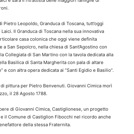
ici e sarà il ritrattista delle maggiori famiglie di
roni.
o di Pietro Leopoldo, Granduca di Toscana, tutt’oggi
 Laici. Il Granduca di Toscana nella sua innovativa
articolare casa colonica che oggi viene definita
ne a San Sepolcro, nella chiesa di Sant’Agostino con
la Collegiata di San Martino con la tavola dedicata alla
la Basilica di Santa Margherita con pala di altare
 e con altra opera dedicata ai “Santi Egidio e Basilio”.
o di pittura per Pietro Benvenuti. Giovanni Cimica morì
zzo, il 28 Agosto 1788.
opere di Giovanni Cimica, Castiglionese, un progetto
ci e il Comune di Castiglion Fibocchi nel ricordo anche
nefattore della stessa Fraternita.