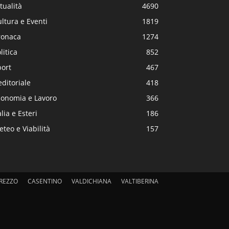
tualità
4690
ltura e Eventi
1819
ronaca
1274
litica
852
port
467
editoriale
418
conomia e Lavoro
366
alia e Esteri
186
teo e Viabilità
157
REZZO
CASENTINO
VALDICHIANA
VALTIBERINA