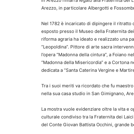
in Arezzo rimarrà legato alla Fraternita dei La
Arezzo, in particolare Albergotti e Fossomb
Nel 1782 è incaricato di dipingere il ritratt
esposto presso il Museo della Fraternita dei
riforma agraria ha ideato e realizzato una p
“Leopoldina”. Pittore di arte sacra interven
l’opera “Madonna della cintura”, a Foiano nel
“Madonna della Misericordia” e a Cortona nel
dedicata a “Santa Caterina Vergine e Martire”
Tra i suoi meriti va ricordato che fu maestr
nella sua casa studio in San Gimignano, Are
La mostra vuole evidenziare oltre la vita e 
culturale condiviso tra la Fraternita dei Lai
del Conte Giovan Battista Occhini, grande be